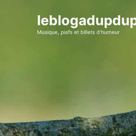
Aller
au
leblogadupdup
contenu
Musique, piafs et billets d'humeur