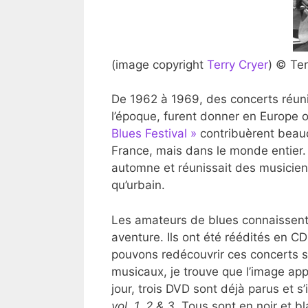
(image copyright
Terry Cryer
) © Ter
De 1962 à 1969, des concerts réuni
l’époque, furent donner en Europe o
Blues Festival »
contribuèrent beauc
France, mais dans le monde entier
automne et réunissait des musiciens 
qu’urbain.
Les amateurs de blues connaissent 
aventure. Ils ont été réédités en C
pouvons redécouvrir ces concerts s
musicaux, je trouve que l’image ap
jour, trois DVD sont déjà parus et s
vol. 1, 2 & 3.
Tous sont en noir et bl