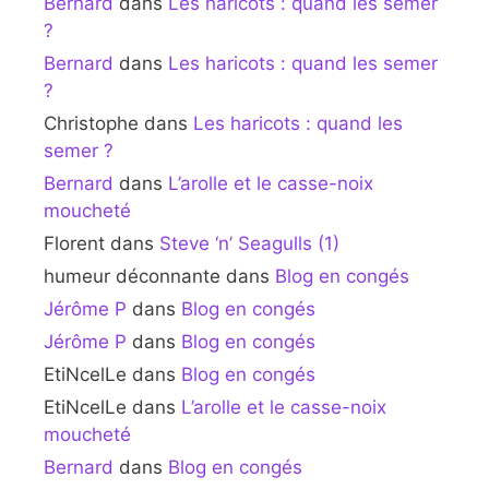
Bernard
dans
Les haricots : quand les semer
?
Bernard
dans
Les haricots : quand les semer
?
Christophe
dans
Les haricots : quand les
semer ?
Bernard
dans
L’arolle et le casse-noix
moucheté
Florent
dans
Steve ‘n’ Seagulls (1)
humeur déconnante
dans
Blog en congés
Jérôme P
dans
Blog en congés
Jérôme P
dans
Blog en congés
EtiNcelLe
dans
Blog en congés
EtiNcelLe
dans
L’arolle et le casse-noix
moucheté
Bernard
dans
Blog en congés