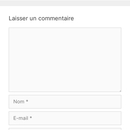
Laisser un commentaire
Commentaire
Nom
E-
mail