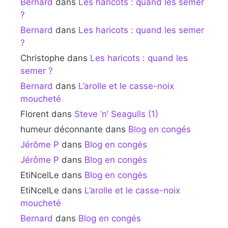
Bernard
dans
Les haricots : quand les semer
?
Bernard
dans
Les haricots : quand les semer
?
Christophe
dans
Les haricots : quand les
semer ?
Bernard
dans
L’arolle et le casse-noix
moucheté
Florent
dans
Steve ‘n’ Seagulls (1)
humeur déconnante
dans
Blog en congés
Jérôme P
dans
Blog en congés
Jérôme P
dans
Blog en congés
EtiNcelLe
dans
Blog en congés
EtiNcelLe
dans
L’arolle et le casse-noix
moucheté
Bernard
dans
Blog en congés