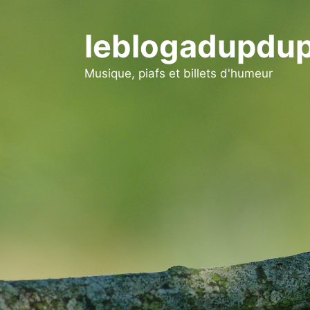
Aller
au
leblogadupdup
contenu
Musique, piafs et billets d'humeur