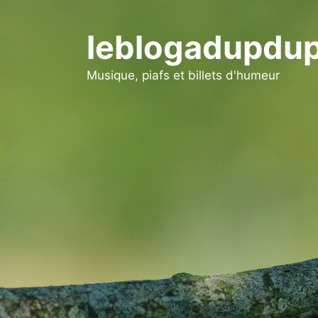
Aller
au
leblogadupdup
contenu
Musique, piafs et billets d'humeur