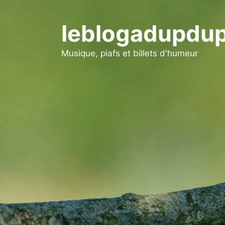
Aller
au
leblogadupdup
contenu
Musique, piafs et billets d'humeur