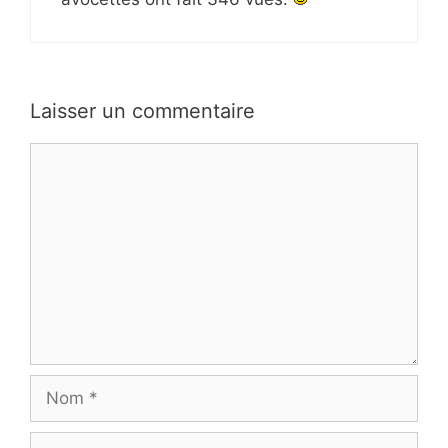
Laisser un commentaire
Commentaire
Nom
E-