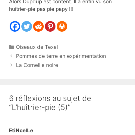
Alors Dupdup est content. Il a enfin vu son
huîtrier-pie pas pie papy !!!
Catégories
Oiseaux de Texel
Pommes de terre en expérimentation
La Corneille noire
6 réflexions au sujet de
“L’huîtrier-pie (5)”
EtiNcelLe