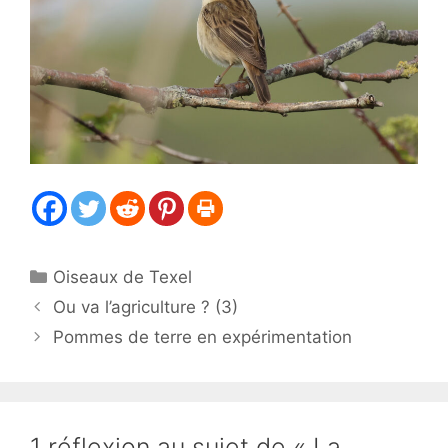
Catégories
Oiseaux de Texel
Ou va l’agriculture ? (3)
Pommes de terre en expérimentation
1 réflexion au sujet de « La