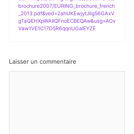
brochure2007/EURING_brochure_french
_2013.pdf&ved=2ahUKEwjytJilg56GAxV
gTaQEHXpWAIIQFnoECBEQAw&usg=AOv
Vaw1VE1C17D5R6qqnUGalEYZE
Laisser un commentaire
Commentaire