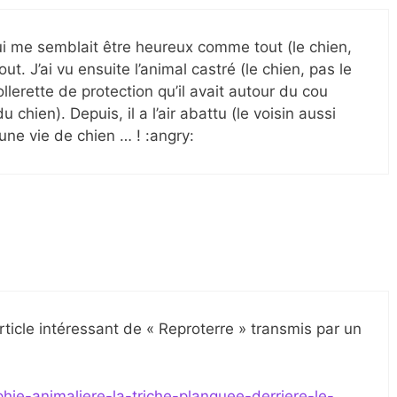
qui me semblait être heureux comme tout (le chien,
ut. J’ai vu ensuite l’animal castré (le chien, pas le
ollerette de protection qu’il avait autour du cou
u chien). Depuis, il a l’air abattu (le voisin aussi
… une vie de chien … ! :angry:
ticle intéressant de « Reproterre » transmis par un
phie-animaliere-la-triche-planquee-derriere-le-