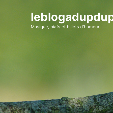
Aller
au
leblogadupdup
contenu
Musique, piafs et billets d'humeur