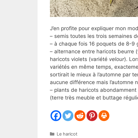
J’en profite pour expliquer mon mod
– semis toutes les trois semaines de 
– à chaque fois 16 poquets de 8-9
– alternance entre haricots beurre 
haricots violets (variété
velour
). Lo
variétés en même temps, exactement
sortirait le mieux à l’automne par t
aucune différence mais l’automne n’
– plants de haricots abondamment s
(terre très meuble et buttage réguli
Catégories
Le haricot