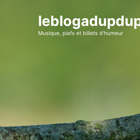
Aller
au
leblogadupdup
contenu
Musique, piafs et billets d'humeur