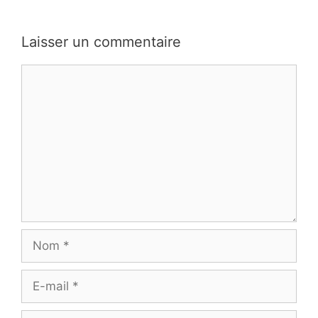
Laisser un commentaire
Commentaire
Nom
E-
mail
Site