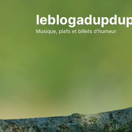
Aller
au
leblogadupdup
contenu
Musique, piafs et billets d'humeur