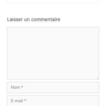
Laisser un commentaire
Commentaire
Nom
E-
mail