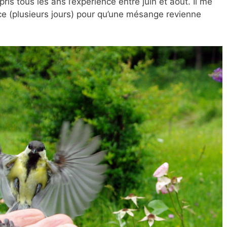
pris tous les ans l’expérience entre juin et août. Il me
nce (plusieurs jours) pour qu’une mésange revienne