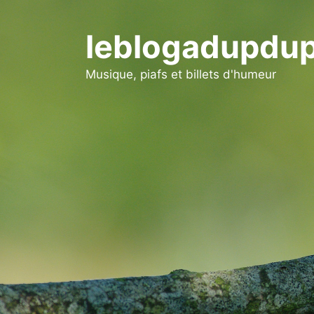
Aller
au
leblogadupdup
contenu
Musique, piafs et billets d'humeur