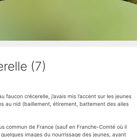
relle (7)
 faucon crécerelle, j’avais mis l’accent sur les jeunes
es au nid (baillement, étirement, battement des ailes
plus commun de France (sauf en Franche-Comté où il
), quelques images du nourrissage des jeunes, ayant