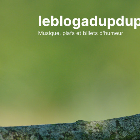
Aller
au
leblogadupdup
contenu
Musique, piafs et billets d'humeur