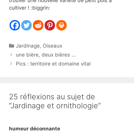
trouver une nouvelle variété de petit pois à
cultiver ! :biggrin:
Catégories
Jardinage
,
Oiseaux
une bière, deux bières …
Pics : territoire et domaine vital
25 réflexions au sujet de
“Jardinage et ornithologie”
humeur déconnante