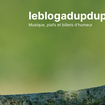
Aller
au
leblogadupdup
contenu
Musique, piafs et billets d'humeur