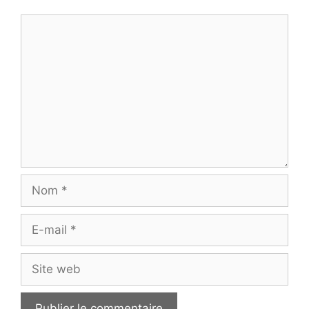
Commentaire
Nom
E-
mail
Site
web