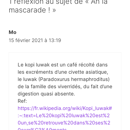
1 réflexion au sujet de « Ah la
mascarade ! »
Mo
15 février 2021 à 13:19
Le kopi luwak est un café récolté dans
les excréments d’une civette asiatique,
le luwak (Paradoxurus hermaphroditus)
de la famille des viverridés, du fait d’une
digestion quasi absente.
Ref:
https://fr.wikipedia.org/wiki/Kopi_luwak#
:~:text=Le%20kopi%20luwak%20est%2
0un,se%20retrouve%20dans%20ses%2
0excr%C3%A9ments
.