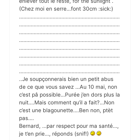
enlever tout le reste, for the sunlight .
(Chez moi en serre…font 30cm :sick:)
……………………………………………………………
……………………………………………………………
……………………………………………………………
……………………………………………………………
……………………………………………………………
……………………………………………………………
……………………………………………………………
……………………………………………………………
..Je soupçonnerais bien un petit abus
de ce que vous savez …Au 10 mai, non
c’est pâ possible…Purée j’en dors plus la
nuit….Mais comment qu’il a fait?…Non
c’est une blagounette….Ben non, ptèt
pas….
Bernard, …par respect pour ma santé…,
je t’en prie…, réponds (snif!)