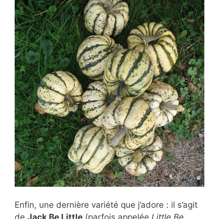
Enfin, une dernière variété que j’adore : il s’agit
de
Jack Be Little
(parfois appelée
Little Be