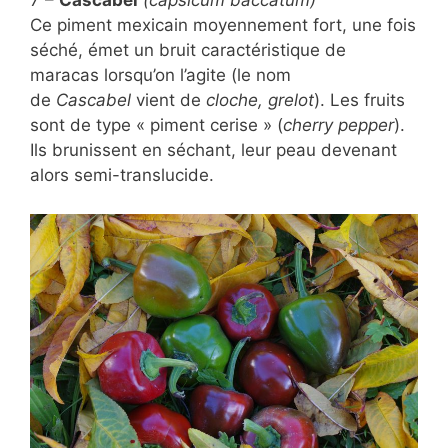
7 –
Cascabel
(capsicum baccatum)
Ce piment mexicain moyennement fort, une fois
séché, émet un bruit caractéristique de
maracas lorsqu’on l’agite (le nom
de
Cascabel
vient de
cloche, grelot
). Les fruits
sont de type « piment cerise » (
cherry pepper
).
Ils brunissent en séchant, leur peau devenant
alors semi-translucide.