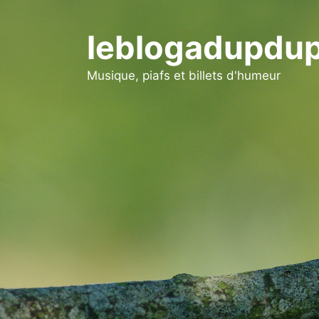
Aller
au
leblogadupdup
contenu
Musique, piafs et billets d'humeur