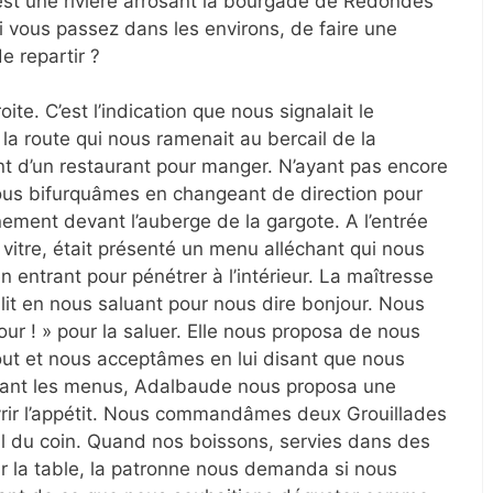
st une rivière arrosant la bourgade de Redondes
si vous passez dans les environs, de faire une
e repartir ?
ite. C’est l’indication que nous signalait le
a route qui nous ramenait au bercail de la
ent d’un restaurant pour manger. N’ayant pas encore
ous bifurquâmes en changeant de direction pour
nement devant l’auberge de la gargote. A l’entrée
a vitre, était présenté un menu alléchant qui nous
 entrant pour pénétrer à l’intérieur. La maîtresse
lit en nous saluant pour nous dire bonjour. Nous
ur ! » pour la saluer. Elle nous proposa de nous
out et nous acceptâmes en lui disant que nous
rtant les menus, Adalbaude nous proposa une
vrir l’appétit. Nous commandâmes deux Grouillades
cal du coin. Quand nos boissons, servies dans des
ur la table, la patronne nous demanda si nous