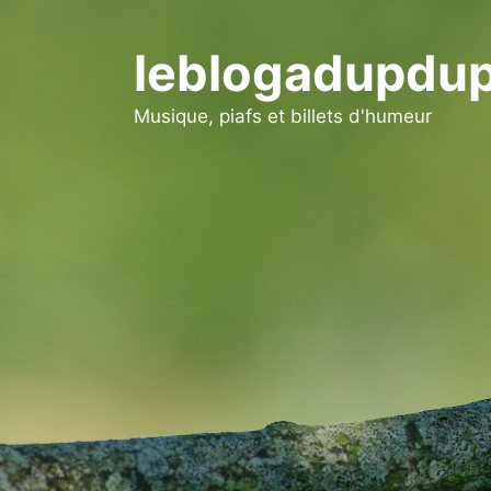
Aller
au
leblogadupdup
contenu
Musique, piafs et billets d'humeur