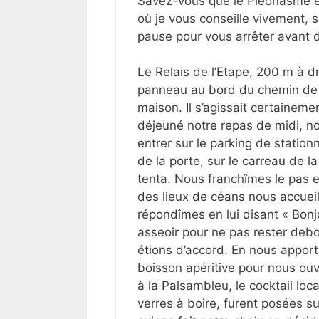
Savez-vous que le Pléonasme e
où je vous conseille vivement, 
pause pour vous arrêter avant d
Le Relais de l’Etape, 200 m à dro
panneau au bord du chemin de l
maison. Il s’agissait certainem
déjeuné notre repas de midi, n
entrer sur le parking de station
de la porte, sur le carreau de l
tenta. Nous franchîmes le pas en
des lieux de céans nous accueil
répondîmes en lui disant « Bonjo
asseoir pour ne pas rester deb
étions d’accord. En nous appo
boisson apéritive pour nous ou
à la Palsambleu, le cocktail lo
verres à boire, furent posées s