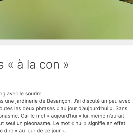
 « à la con »
g avec le sourire.
ans une jardinerie de Besançon. J’ai discuté un peu avec
 toutes les deux phrases « au jour d’aujourd’hui ». Sans
éonasme. Car le mot « aujourd’hui » lui-même n’aurait
tout seul un pléonasme. Le mot « hui » signifie en effet
c dire « au jour de ce jour ».