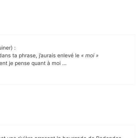
iner) :
dans ta phrase, j’aurais enlevé le
« moi »
ment je pense quant à moi …