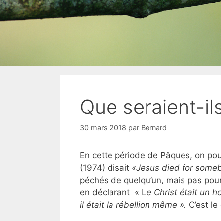
Que seraient-il
30 mars 2018
par
Bernard
En cette période de Pâques, on pour
(1974) disait
«Jesus died for someb
péchés de quelqu’un, mais pas pour
en déclarant « L
e Christ était un h
il était la rébellion même ».
C’est le