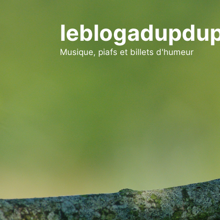
Aller
au
leblogadupdup
contenu
Musique, piafs et billets d'humeur