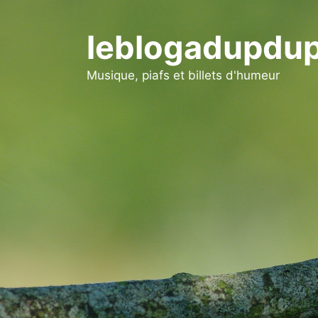
Aller
au
leblogadupdup
contenu
Musique, piafs et billets d'humeur