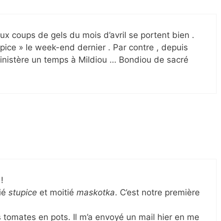
aux coups de gels du mois d’avril se portent bien .
ice » le week-end dernier . Par contre , depuis
Finistère un temps à Mildiou … Bondiou de sacré
!
tié
stupice
et moitié
maskotka
. C’est notre première
is tomates en pots. Il m’a envoyé un mail hier en me