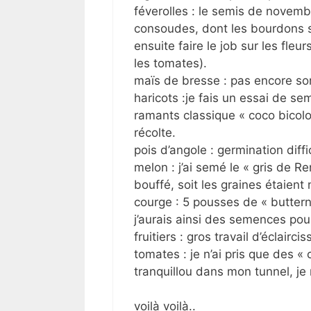
féverolles : le semis de novemb
consoudes, dont les bourdons so
ensuite faire le job sur les fleu
les tomates).
maïs de bresse : pas encore sort
haricots :je fais un essai de s
ramants classique « coco bicolor
récolte.
pois d’angole : germination diffic
melon : j’ai semé le « gris de R
bouffé, soit les graines étaient
courge : 5 pousses de « buttern
j’aurais ainsi des semences pour
fruitiers : gros travail d’éclair
tomates : je n’ai pris que des « c
tranquillou dans mon tunnel, je 
voilà voilà..