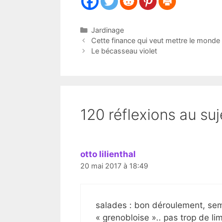
Catégories
Jardinage
Cette finance qui veut mettre le monde 
Le bécasseau violet
120 réflexions au suj
otto lilienthal
20 mai 2017 à 18:49
salades : bon déroulement, semis
« grenobloise ».. pas trop de li