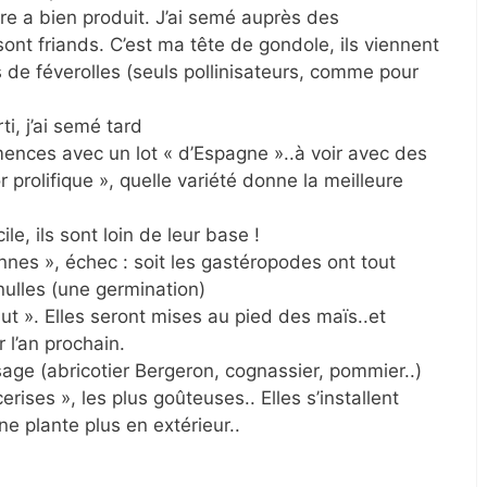
re a bien produit. J’ai semé auprès des
nt friands. C’est ma tête de gondole, ils viennent
rs de féverolles (seuls pollinisateurs, comme pour
i, j’ai semé tard
emences avec un lot « d’Espagne »..à voir avec des
 prolifique », quelle variété donne la meilleure
ile, ils sont loin de leur base !
ennes », échec : soit les gastéropodes ont tout
 nulles (une germination)
ut ». Elles seront mises au pied des maïs..et
 l’an prochain.
cissage (abricotier Bergeron, cognassier, pommier..)
erises », les plus goûteuses.. Elles s’installent
ne plante plus en extérieur..