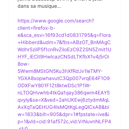
dans sa musique…
https://www.google.com/search?
client=firefox-b-
e&sca_esv=16f93cd1d0831795&q=Flora
+Hibberd&udm=7&fbs=ABzOT_BnMAgC
Wdhr5zilP5f1cnRvZiloEzC9Z2SN5Zmit1U
HYF_iECit9HwlcazCNSdLTKfbX1v4j5rOi
8ow-
5Wwm8MStGN5Ku3hXfRdJv1IeTMY-
YGXA8xopwhavutC3Qp007vrqE64F1O9
ODXFwY801F1Zt8ktwDSc1P1W-
nLTOQHvwhb4tkQa1qay386qwm4EAY5
qvyIy&sa=X&ved=2ahUKEwj6ztydmMqL
AxXqTaQEHUG4IsMQtKgLegQICxAB&bi
w=1833&bih=905&dpr=1#fpstate=ive&i
p=1&vld=cid:91af572c,vid:VrNuvnNLFP4
,st:0