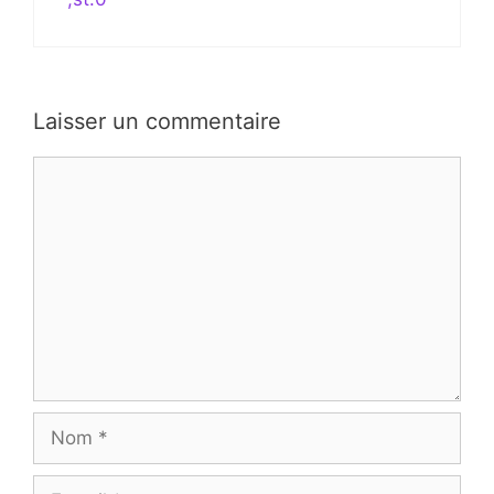
Laisser un commentaire
Commentaire
Nom
E-