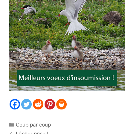
Catégories
Coup par coup
Lâcher prise !