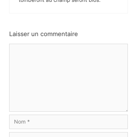
Laisser un commentaire
Commentaire
Nom
E-