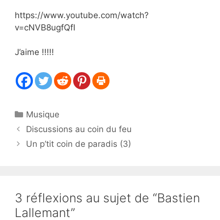
https://www.youtube.com/watch?
v=cNVB8ugfQfI
J’aime !!!!!
Catégories
Musique
Discussions au coin du feu
Un p’tit coin de paradis (3)
3 réflexions au sujet de “Bastien
Lallemant”