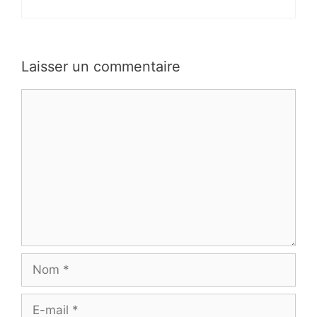
Laisser un commentaire
Commentaire
Nom
E-