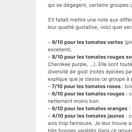
qui se dégagent, certains groupes d
S’il fallait mettre une note aux di
leur qualité gustative, voici quel s
–
9/10 pour les tomates vertes
(pr
excellent).
–
8/10 pour les tomates rouges s
Cherokee purple, …). Elle sont tout
diversité de goût (notes épicées p
explique que je classe ce groupe à
–
7/10 pour les tomates roses
: b
–
6/10 pour les tomates rouges
: c
nettement moins bon.
–
6/10 pour les tomates oranges
:
–
4/10 pour les tomates jaunes
: c
avis trop farineuse. Je leur trouve 
très bonnes variétés dans ce group