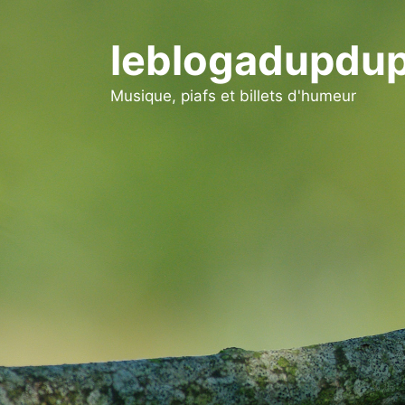
Aller
au
leblogadupdup
contenu
Musique, piafs et billets d'humeur