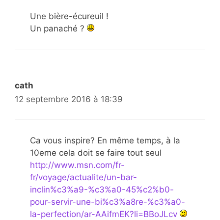
Une bière-écureuil !
Un panaché ?
cath
12 septembre 2016 à 18:39
Ca vous inspire? En même temps, à la
10eme cela doit se faire tout seul
http://www.msn.com/fr-
fr/voyage/actualite/un-bar-
inclin%c3%a9-%c3%a0-45%c2%b0-
pour-servir-une-bi%c3%a8re-%c3%a0-
la-perfection/ar-AAifmEK?li=BBoJLcv