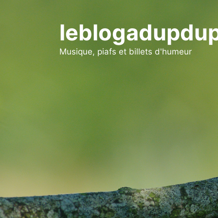
Aller
au
leblogadupdup
contenu
Musique, piafs et billets d'humeur