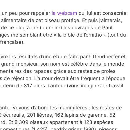
est un peu pour rappeler
la webcam
qui lui est consacrée
 alimentaire de cet oiseau protégé. Et puis j’aimerais,
s de ce blog à lire (ou relire) les ouvrages de Paul
ges me semblant être « la bible de l’ornitho » (tout du
française).
re les résultats d’une étude faite par Uttendoerfer et
n grand monsieur, son nom est célèbre dans le monde
limentaires des rapaces grâce aux restes de proies
de réjection. L’autour devait être fréquent à l’époque
ontenu de 317 aires d’autour (vous imaginez le travail
difiante. Voyons d’abord les mammifères : les restes de
 écureuils, 201 lièvres, 162 lapins de garenne, 52
d. Et 8 309 oiseaux appartenant à 123 espèces
 domestiques (1 425), perdrix grises (880), pigeons