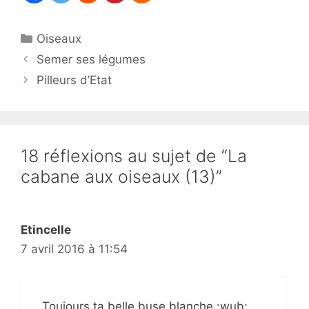
Catégories
Oiseaux
Semer ses légumes
Pilleurs d’Etat
18 réflexions au sujet de “La
cabane aux oiseaux (13)”
Etincelle
7 avril 2016 à 11:54
Toujours ta belle buse blanche :wub: