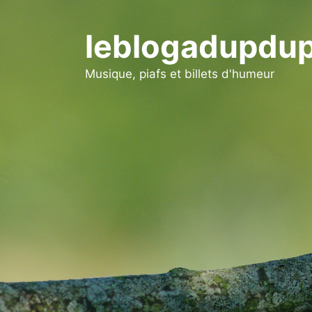
Aller
au
leblogadupdup
contenu
Musique, piafs et billets d'humeur