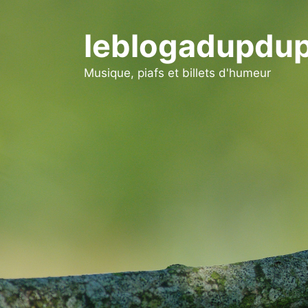
Aller
au
leblogadupdup
contenu
Musique, piafs et billets d'humeur