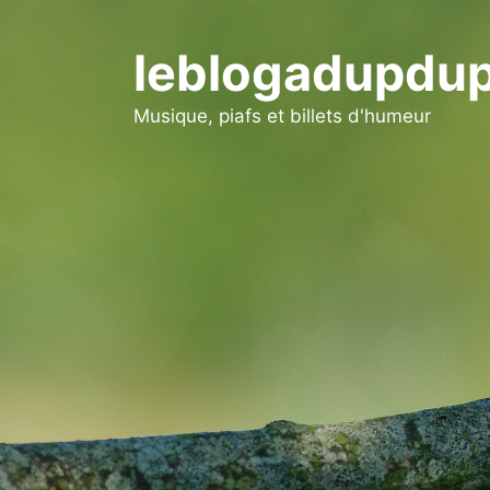
Aller
au
leblogadupdup
contenu
Musique, piafs et billets d'humeur