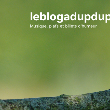
Aller
au
leblogadupdup
contenu
Musique, piafs et billets d'humeur