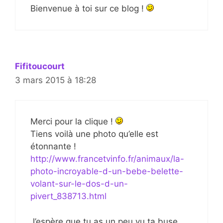
Bienvenue à toi sur ce blog !
Fifitoucourt
3 mars 2015 à 18:28
Merci pour la clique !
Tiens voilà une photo qu’elle est
étonnante !
http://www.francetvinfo.fr/animaux/la-
photo-incroyable-d-un-bebe-belette-
volant-sur-le-dos-d-un-
pivert_838713.html
J’espère que tu as un peu vu ta buse