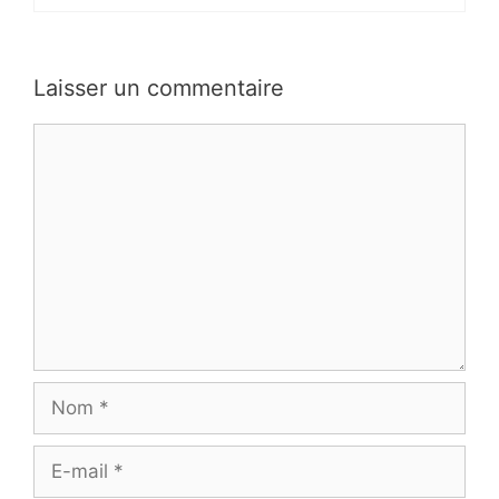
Laisser un commentaire
Commentaire
Nom
E-
mail