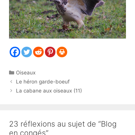
Catégories
Oiseaux
Le héron garde-boeuf
La cabane aux oiseaux (11)
23 réflexions au sujet de “Blog
en congés”