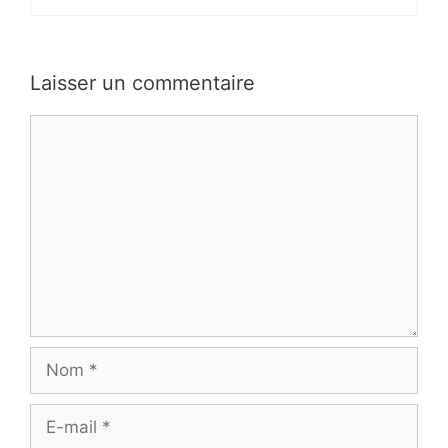
Laisser un commentaire
Commentaire
Nom
E-
mail