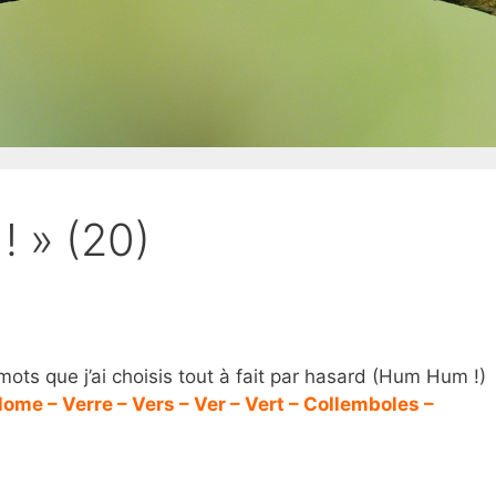
! » (20)
x mots que j’ai choisis tout à fait par hasard (Hum Hum !)
ome – Verre – Vers – Ver – Vert – Collemboles –