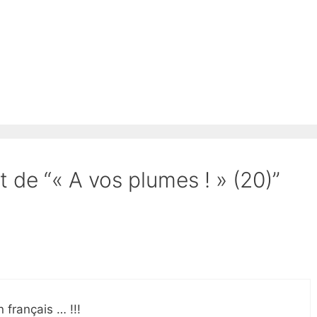
t de “« A vos plumes ! » (20)”
 français … !!!