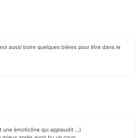
s moi aussi boire quelques bières pour être dans le
ait une émoticône qui applaudit …)
p mieux après avoir bu un coup.