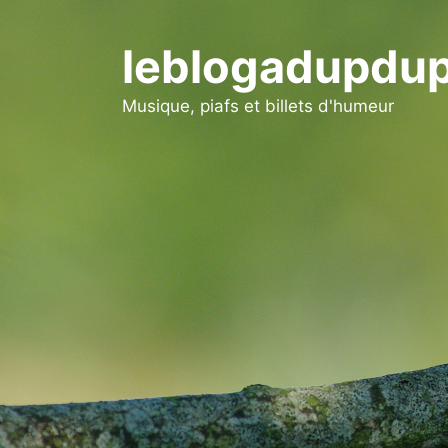
Aller
au
leblogadupdup
contenu
Musique, piafs et billets d'humeur