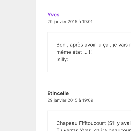
Yves
29 janvier 2015 à 19:01
Bon , après avoir lu ça , je vai
même état … !!
:silly:
Etincelle
29 janvier 2015 à 19:09
Chapeau Fifitoucourt (S’il y av
Tu verras Yves, ça ira beaucou