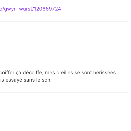
eo/gwyn-wurst/120669724
écoiffer ça décoiffe, mes oreilles se sont hérissées
ais essayé sans le son.