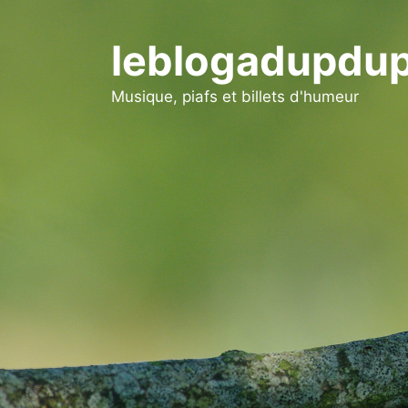
Aller
au
leblogadupdup
contenu
Musique, piafs et billets d'humeur