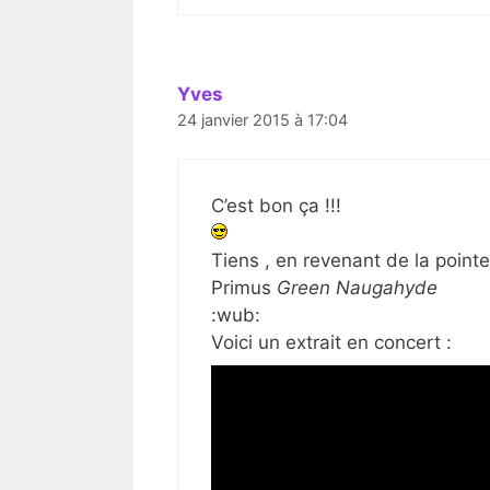
Yves
24 janvier 2015 à 17:04
C’est bon ça !!!
Tiens , en revenant de la pointe
Primus
Green Naugahyde
:wub:
Voici un extrait en concert :