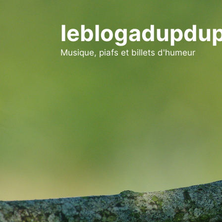
Aller
au
leblogadupdup
contenu
Musique, piafs et billets d'humeur