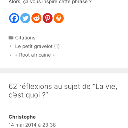
Alors, ça vous inspire cette phrase ?
Catégories
Citations
Le petit gravelot (1)
« Root africaine »
62 réflexions au sujet de “La vie,
c’est quoi ?”
Christophe
14 mai 2014 à 23:38