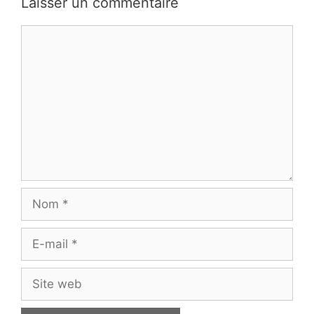
Laisser un commentaire
Commentaire
Nom
E-
mail
Site
web