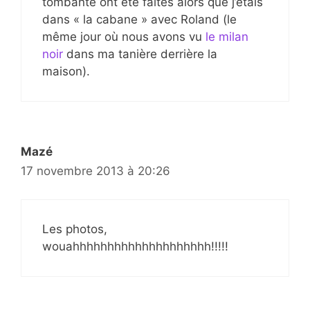
tombante ont été faites alors que j’étais
dans « la cabane » avec Roland (le
même jour où nous avons vu
le milan
noir
dans ma tanière derrière la
maison).
Mazé
17 novembre 2013 à 20:26
Les photos,
wouahhhhhhhhhhhhhhhhhhhh!!!!!