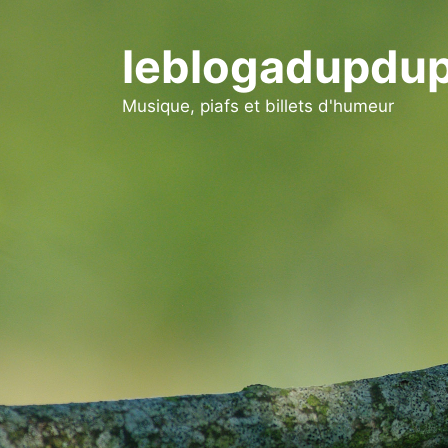
Aller
au
leblogadupdup
contenu
Musique, piafs et billets d'humeur