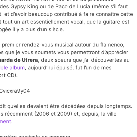
, des Gypsy King ou de Paco de Lucia (même s’il faut
t et d’avoir beaucoup contribué à faire connaître cette
 tout un art essentiellement vocal, que la guitare est
ée il y a plus d’un siècle.
e premier rendez-vous musical autour du flamenco,
os que je vous soumets vous permettront d’apprécier
narda de Utrera
, deux soeurs que j’ai découvertes au
ble album
, aujourd’hui épuisé, fut l’un de mes
rt CD).
Cvicxra9y04
 dit
qu’elles devaient être décédées depuis longtemps.
s récemment (2006 et 2009) et, depuis, la ville
ment
.
carrière musicale en commun.