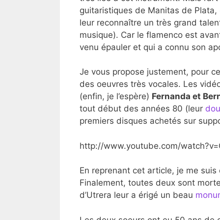
guitaristiques de Manitas de Plata
leur reconnaître un très grand talen
musique). Car le flamenco est avant
venu épauler et qui a connu son apog
Je vous propose justement, pour c
des oeuvres très vocales. Les vidé
(enfin, je l’espère)
Fernanda et Ber
tout début des années 80 (leur
dou
premiers disques achetés sur suppo
http://www.youtube.com/watch?v=
En reprenant cet article, je me suis
Finalement, toutes deux sont morte
d’Utrera leur a érigé un beau
monu
Les deux soeurs ont eu 50 ans de 