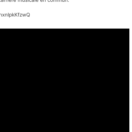
=hxnIpkKfzwQ