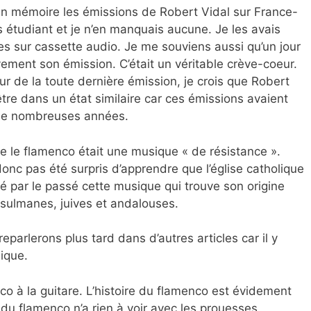
i en mémoire les émissions de Robert Vidal sur France-
 étudiant et je n’en manquais aucune. Je les avais
ées sur cassette audio. Je me souviens aussi qu’un jour
vement son émission. C’était un véritable crève-coeur.
our de la toute dernière émission, je crois que Robert
être dans un état similaire car ces émissions avaient
 de nombreuses années.
ue le flamenco était une musique « de résistance ».
donc pas été surpris d’apprendre que l’église catholique
 par le passé cette musique qui trouve son origine
sulmanes, juives et andalouses.
eparlerons plus tard dans d’autres articles car il y
ique.
co à la guitare. L’histoire du flamenco est évidement
t du flamenco n’a rien à voir avec les prouesses