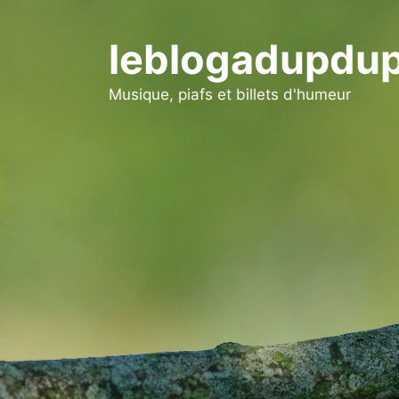
Aller
au
leblogadupdup
contenu
Musique, piafs et billets d'humeur